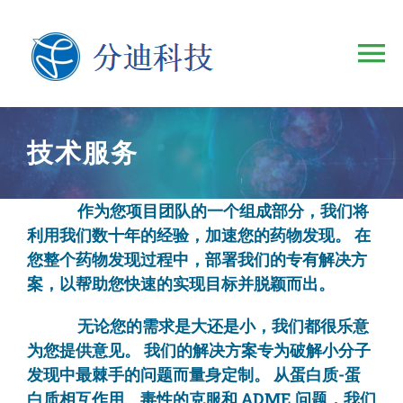
跳
过
To
内
容
Na
首页
技术服务
SeeSAR
作为您项目团队的一个组成部分，我们将
利用我们数十年的经验，加速您的药物发现。 在
infiniSee
您整个药物发现过程中，部署我们的专有解决方
案，以帮助您快速的实现目标并脱颖而出。
技术服务
无论您的需求是大还是小，我们都很乐意
为您提供意见。 我们的解决方案专为破解小分子
分迪资讯
发现中最棘手的问题而量身定制。 从蛋白质-蛋
白质相互作用、毒性的克服和 ADME 问题，我们